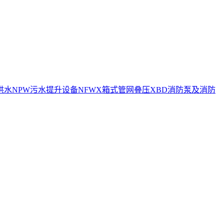
供水
NPW污水提升设备
NFWX箱式管网叠压
XBD消防泵及消防