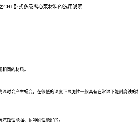
业之CHL卧式多级离心泵材料的选用说明
用相同的材质。
温时会产生蠕变，在很低的温度下显脆性一般具有在常温下能耐腐蚀的材
汽蚀性能强、耐冲刷性能好的。