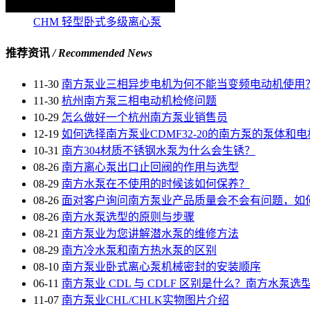
CHM 轻型卧式多级离心泵
推荐资讯
/ Recommended News
11-30
南方泵业三相异步电机为何不能当变频电动机使用
11-30
杭州南方泵三相电动机检修问题
10-29
怎么做好一个杭州南方泵业销售员
12-19
如何选择南方泵业CDMF32-20的南方泵的泵体和电
10-31
南方304材质不锈钢水泵为什么会生锈？
08-26
南方离心泵出口止回阀的作用与选型
08-29
南方水泵在不使用的时候该如何保养？
08-26
面对客户询问南方泵业产品质量会不会有问题，如
08-26
南方水泵选型的原则与步骤
08-21
南方泵业为您讲解潜水泵的维修方法
08-29
南方冷水泵和南方热水泵的区别
08-10
南方泵业卧式离心泵机械密封的安装顺序
06-11
南方泵业 CDL 与 CDLF 区别是什么？南方水泵选
11-07
南方泵业CHL/CHLK实物图片介绍