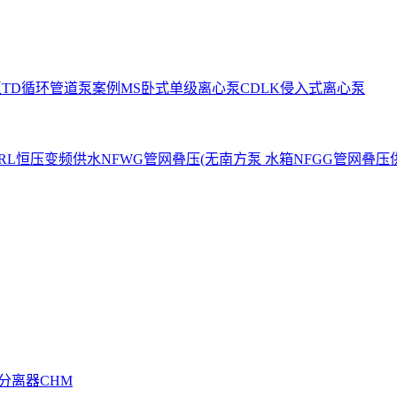
泵
TD循环管道泵案例
MS卧式单级离心泵
CDLK侵入式离心泵
RL恒压变频供水
NFWG管网叠压(无
南方泵 水箱
NFGG管网叠压
水分离器
CHM