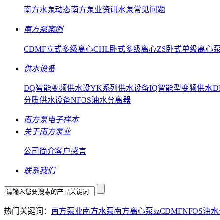
南方水泵动态
南方泵业资讯
水泵常见问题
南方泵案例
CDMF立式多级离心
CHL卧式多级离心
ZS卧式单级离心
供水设备
DQ智能变频供水设
YK系列供水设备
IQ智能型变频供水
D
分质供水设备
NFOS油水分离器
南方泵电子样本
关于南方泵业
公司简介
客户感言
联系我们
热门关键词：
南方泵业
南方水泵
南方离心泵
sz
CDMF
NFOS油